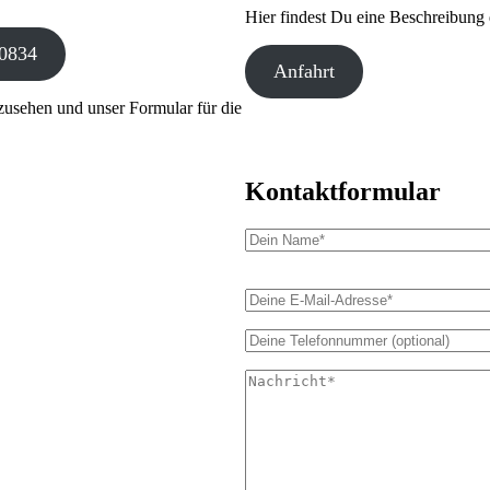
Hier findest Du eine Beschreibung 
80834
Anfahrt
zusehen und unser Formular für die
Kontaktformular
B
i
t
t
e
l
a
s
s
e
d