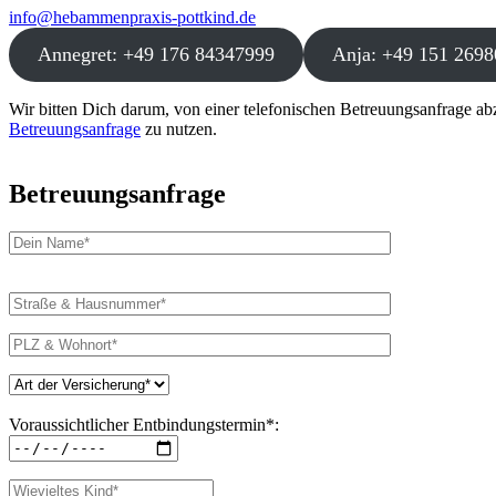
info@hebammenpraxis-pottkind.de
Annegret: +49 176 84347999
Anja: +49 151 269
Wir bitten Dich darum, von einer telefonischen Betreuungsanfrage ab
Betreuungsanfrage
zu nutzen.
Betreuungsanfrage
B
i
t
t
e
l
a
s
Voraussichtlicher Entbindungstermin*:
s
e
d