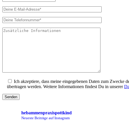
i
e
s
e
s
F
e
l
d
l
e
e
r
.
Ich akzeptiere, dass meine eingegebenen Daten zum Zwecke d
übertragen werden. Weitere Informationen findest Du in unserer
Da
hebammenpraxispottkind
Neueste Beiträge auf Instagram