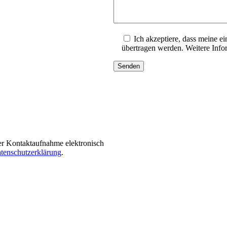
i
e
s
e
Ich akzeptiere, dass meine 
s
übertragen werden. Weitere Info
F
e
l
d
l
e
e
r
.
er Kontaktaufnahme elektronisch
tenschutzerklärung
.